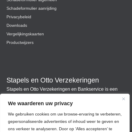
Schadeformulier aanrijding
Privacybeleid
Downloads
Vergelijkingskaarten
Productwijzers
Stapels en Otto Verzekeringen
Stapels en Otto Verzekeringen en Bankservice is een
onafhankelijk adviesbureau. Wij zorgen ervoor dat uw
We waarderen uw privacy
hypotheken en verzekeringen aansluiten bij uw huidige
en toekomstige wensen en behoeften.​
We gebruiken cookies om uw browse-ervaring te verbeteren,
gepersonaliseerde advertenties of inhoud weer te geven en
ons verkeer te analyseren. Door op ‘Alles accepteren’ te