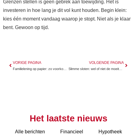
Grenzen stellen is geen gebrek aan toewijding. Het is
investeren in hoe lang je dit vol kunt houden. Begin klein:
kies één moment vandaag waarop je stopt. Niet als je klaar
bent. Gewoon op tijd.
VORIGE PAGINA
VOLGENDE PAGINA
Familielening op papier: zo voorkom je ruzie en problemen met de fiscus
Slimme sloten: wel of niet de moeite waard voor je huis?
Het laatste nieuws
Alle berichten
Financieel
Hypotheek