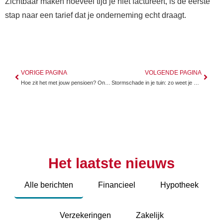
Zichtbaar maken hoeveel tijd je niet factureert, is de eerste
stap naar een tarief dat je onderneming echt draagt.
VORIGE PAGINA
VOLGENDE PAGINA
Hoe zit het met jouw pensioen? Ontdek jouw pijler voor de toekomst
Stormschade in je tuin: zo weet je welke verzekering betaalt
Het laatste nieuws
Alle berichten
Financieel
Hypotheek
Verzekeringen
Zakelijk