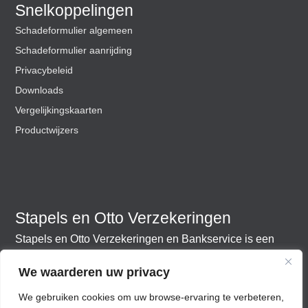
Snelkoppelingen
Schadeformulier algemeen
Schadeformulier aanrijding
Privacybeleid
Downloads
Vergelijkingskaarten
Productwijzers
Stapels en Otto Verzekeringen
Stapels en Otto Verzekeringen en Bankservice is een
onafhankelijk adviesbureau. Wij zorgen ervoor dat uw
We waarderen uw privacy
hypotheken en verzekeringen aansluiten bij uw huidige
en toekomstige wensen en behoeften.​
We gebruiken cookies om uw browse-ervaring te verbeteren,