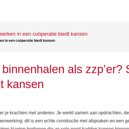
erken in een coöperatie biedt kansen
n in een coöperatie biedt kansen
 binnenhalen als zzp’er
dt kansen
r je krachten met anderen. Je werkt samen aan opdrachten, deelt
amenwerking: dit is een echte constructie met afspraken en een ge
rotere klanten bedienen die ze solo nooit hadden kunnen binne