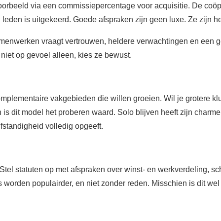
voorbeeld via een commissiepercentage voor acquisitie. De coöp
n leden is uitgekeerd. Goede afspraken zijn geen luxe. Ze zijn h
menwerken vraagt vertrouwen, heldere verwachtingen en een gede
 niet op gevoel alleen, kies ze bewust.
omplementaire vakgebieden die willen groeien. Wil je grotere kl
 dit model het proberen waard. Solo blijven heeft zijn charme,
lfstandigheid volledig opgeeft.
l statuten op met afspraken over winst- en werkverdeling, schrij
 worden populairder, en niet zonder reden. Misschien is dit wel d