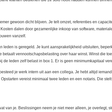
mer gewoon dicht blijven. Je telt omzet, referenties en capaci
osten dalen door gezamenlijke inkoop van software, materialen o
rouwen vanzelf.
an leden is geregeld. Je kunt aansprakelijkheid uitsluiten, beper
ie betaalt vennootschapsbelasting over haar winst. Winst die to
ij de leden zelf belast in box 1. Er is geen minimumkapitaal vere
besteed je werk intern uit aan een collega. Je hebt altijd iema
pstarten vereist minimaal twee leden en een notaris. Die stelt
at van je. Beslissingen neem je niet meer alleen, je overlegt, st