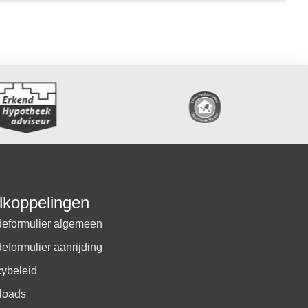
lkoppelingen
eformulier algemeen
eformulier aanrijding
cybeleid
loads