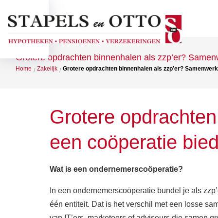
Over ons
Grotere opdrachten binnenhalen als zzp’er? Samenw
Home
Zakelijk
Grotere opdrachten binnenhalen als zzp’er? Samenwerke
/
/
Grotere opdrachten
een coöperatie bie
Wat is een ondernemerscoöperatie?
In een ondernemerscoöperatie bundel je als zzp’e
één entiteit. Dat is het verschil met een losse s
van IT’ers, marketeers of adviseurs die samen g