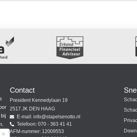
Contact
Sne
s
Schad
President Kennedylaan 19
oor
2517 JK DEN HAAG
Schad
bij
E-mail:
@ofni
ln.ottoneslepats
Priva
Telefoon: 070 - 363 41 41
.​
Down
AFM-nummer: 12009553